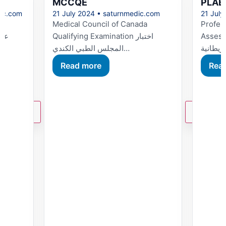
MCCQE
PLAB
dic.com
21 July 2024 • saturnmedic.com
21 July
Medical Council of Canada
Profes
Assessme
Qualifying Examination اختبار
المجلس الطبي الكندي…
Read more
Rea