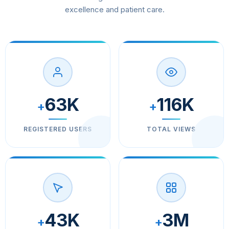
excellence and patient care.
63K
116K
+
+
REGISTERED USERS
TOTAL VIEWS
43K
3M
+
+